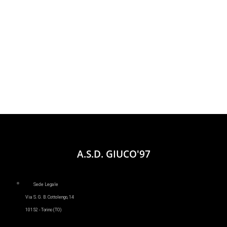
A.S.D. GIUCO'97
Sede Legale
Via S. G. B. Cottolengo, 14
10152 - Torino (TO)