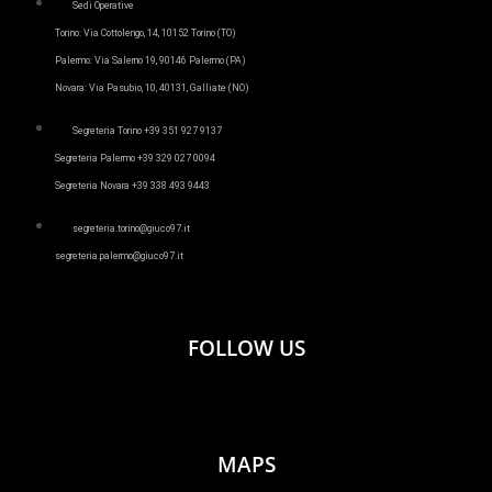
Sedi Operative
Torino:
Via Cottolengo, 14, 10152 Torino (TO)
Palermo: Via Salerno 19, 90146 Palermo (PA)
Novara: Via Pasubio, 10, 40131, Galliate (NO)
Segreteria Torino +39 351 927 9137
Segreteria Palermo +39 329 027 0094
Segreteria Novara +39 338 493 9443
segreteria.torino@giuco97.it
segreteria.palermo@giuco97.it
FOLLOW US
MAPS