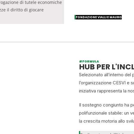
 erogazione di tutele economiche
 il diritto di giocare
FONDAZIONE VIALLI E MAURO
#FORMULA
HUB PER L'INC
Selezionato all’interno de
l’organizzazione CESVI e s
iniziativa rappresenta la no
Il sostegno congiunto ha p
polifunzionale stabile: un
la crescita motoria allo svi