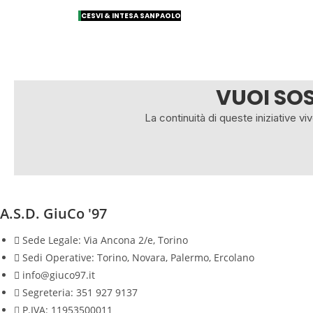
CESVI & INTESA SANPAOLO
VUOI SOS
La continuità di queste iniziative vi
A.S.D. GiuCo '97
Sede Legale: Via Ancona 2/e, Torino
Sedi Operative: Torino, Novara, Palermo, Ercolano
info@giuco97.it
Segreteria: 351 927 9137
P.IVA: 11953500011