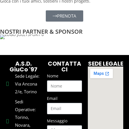
Gioca con i tuoi amici, sostieni i nostri progetti.
PRENOTA
NOSTRI PARTNER & SPONSOR
A.S.D.
CONTATTA
SEDE LEGALE
GiuCo '97
CI
Sede Legale:
Nome
Via Ancona
2/e, Torino
Email
Sedi
Operative:
Torino,
Messaggio
Novara,