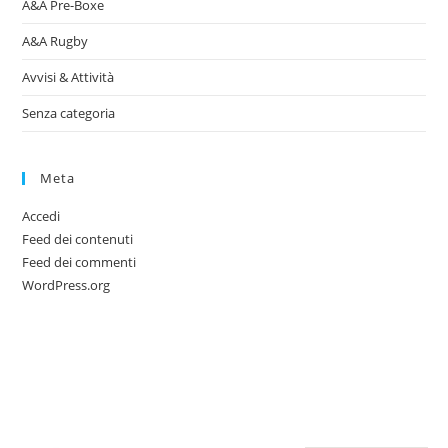
A&A Pre-Boxe
A&A Rugby
Avvisi & Attività
Senza categoria
Meta
Accedi
Feed dei contenuti
Feed dei commenti
WordPress.org
A.S.D. GiuCo
CONTATTACI
SEDE
'97
LEGALE
Nome