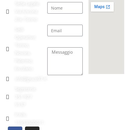
Sede Legale:
Via Ancona
2/e, Torino
Email
Sedi
Operative:
Messaggio
Torino,
Novara,
Palermo,
Ercolano
info@giuco97.it
INVIA
Segreteria:
351 927
9137
P.IVA:
11953500011