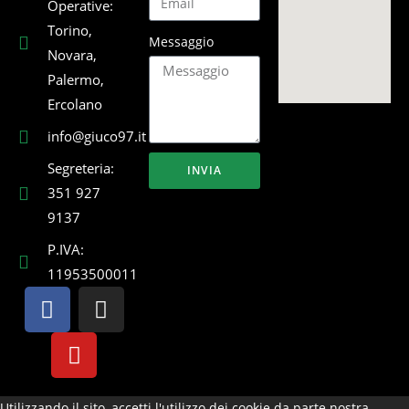
Operative:
Torino,
Messaggio
Novara,
Palermo,
Ercolano
info@giuco97.it
Segreteria:
INVIA
351 927
9137
P.IVA:
11953500011
Utilizzando il sito, accetti l'utilizzo dei cookie da parte nostra.