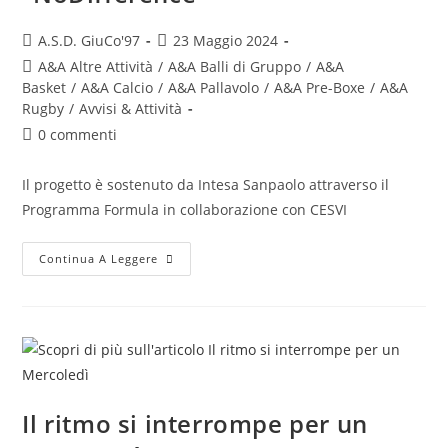
A.S.D. GiuCo'97
23 Maggio 2024
A&A Altre Attività
/
A&A Balli di Gruppo
/
A&A
Basket
/
A&A Calcio
/
A&A Pallavolo
/
A&A Pre-Boxe
/
A&A
Rugby
/
Avvisi & Attività
0 commenti
Il progetto è sostenuto da Intesa Sanpaolo attraverso il
Programma Formula in collaborazione con CESVI
Continua A Leggere
Il ritmo si interrompe per un