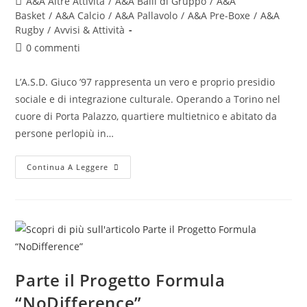
A&A Altre Attività
/
A&A Balli di Gruppo
/
A&A
Basket
/
A&A Calcio
/
A&A Pallavolo
/
A&A Pre-Boxe
/
A&A
Rugby
/
Avvisi & Attività
0 commenti
L’A.S.D. Giuco ’97 rappresenta un vero e proprio presidio
sociale e di integrazione culturale. Operando a Torino nel
cuore di Porta Palazzo, quartiere multietnico e abitato da
persone perlopiù in…
Continua A Leggere
Parte il Progetto Formula
“NoDifference”