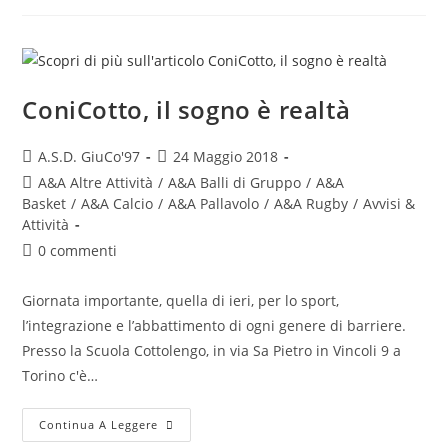
ConiCotto, il sogno è realtà
A.S.D. GiuCo'97
24 Maggio 2018
A&A Altre Attività
/
A&A Balli di Gruppo
/
A&A
Basket
/
A&A Calcio
/
A&A Pallavolo
/
A&A Rugby
/
Avvisi &
Attività
0 commenti
Giornata importante, quella di ieri, per lo sport,
l’integrazione e l’abbattimento di ogni genere di barriere.
Presso la Scuola Cottolengo, in via Sa Pietro in Vincoli 9 a
Torino c'è…
Continua A Leggere