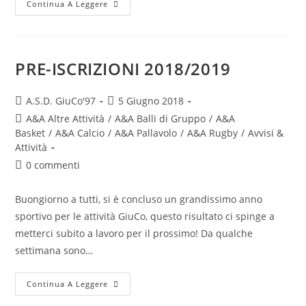
Continua A Leggere
PRE-ISCRIZIONI 2018/2019
A.S.D. GiuCo'97
5 Giugno 2018
A&A Altre Attività
/
A&A Balli di Gruppo
/
A&A
Basket
/
A&A Calcio
/
A&A Pallavolo
/
A&A Rugby
/
Avvisi &
Attività
0 commenti
Buongiorno a tutti, si è concluso un grandissimo anno
sportivo per le attività GiuCo, questo risultato ci spinge a
metterci subito a lavoro per il prossimo! Da qualche
settimana sono…
Continua A Leggere