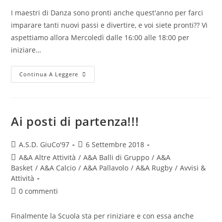
I maestri di Danza sono pronti anche quest'anno per farci
imparare tanti nuovi passi e divertire, e voi siete pronti?? Vi
aspettiamo allora Mercoledì dalle 16:00 alle 18:00 per
iniziare…
Continua A Leggere
Ai posti di partenza!!!
A.S.D. GiuCo'97
6 Settembre 2018
A&A Altre Attività
/
A&A Balli di Gruppo
/
A&A
Basket
/
A&A Calcio
/
A&A Pallavolo
/
A&A Rugby
/
Avvisi &
Attività
0 commenti
Finalmente la Scuola sta per riniziare e con essa anche