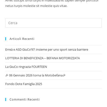
Amet suscipit urna turpis in malesuada et sapien semper porttitor
netus turpis molestie sit molestie quis vitae.
Articoli Recenti
Erreà e ASD GiuCo’97: insieme per uno sport senza barriere
LOTTERIA DI BENEFICENZA – BEFANA MOTORIZZATA
La GiuCo ringrazia FOURTEEN
🎉 06 Gennaio 2026 torna la Motobefana🎉
Fondo Dote Famiglia 2025
Commenti Recenti