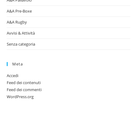
A&A Pallavolo
A&A Pre-Boxe
A&A Rugby
Avvisi & Attività
Senza categoria
Meta
Accedi
Feed dei contenuti
Feed dei commenti
WordPress.org
A.S.D. GiuCo
CONTATTACI
SEDE