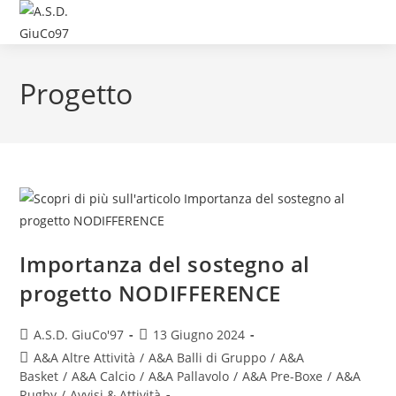
Progetto
Importanza del sostegno al
progetto NODIFFERENCE
A.S.D. GiuCo'97
13 Giugno 2024
A&A Altre Attività
/
A&A Balli di Gruppo
/
A&A
Basket
/
A&A Calcio
/
A&A Pallavolo
/
A&A Pre-Boxe
/
A&A
Rugby
/
Avvisi & Attività