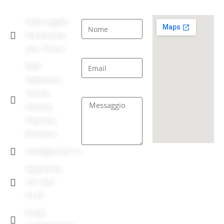
'97
LEGALE
Nome
Sede Legale:
Via Ancona
2/e, Torino
Email
Sedi
Operative:
Messaggio
Torino,
Novara,
Palermo,
Ercolano
info@giuco97.it
INVIA
Segreteria:
351 927
9137
P.IVA: