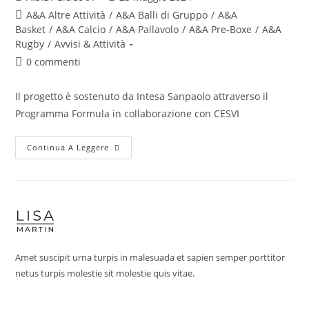
A&A Altre Attività
/
A&A Balli di Gruppo
/
A&A
Basket
/
A&A Calcio
/
A&A Pallavolo
/
A&A Pre-Boxe
/
A&A
Rugby
/
Avvisi & Attività
0 commenti
Il progetto è sostenuto da Intesa Sanpaolo attraverso il
Programma Formula in collaborazione con CESVI
Continua A Leggere
Amet suscipit urna turpis in malesuada et sapien semper porttitor
netus turpis molestie sit molestie quis vitae.