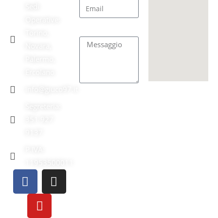
Sedi
Operative:
Messaggio
Torino,
Novara,
Palermo,
Ercolano
info@giuco97.it
INVIA
Segreteria:
351 927
9137
P.IVA:
11953500011