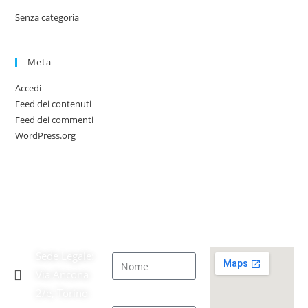
Senza categoria
Meta
Accedi
Feed dei contenuti
Feed dei commenti
WordPress.org
A.S.D. GiuCo
CONTATTACI
SEDE
'97
LEGALE
Nome
Sede Legale:
Via Ancona
2/e, Torino
Email