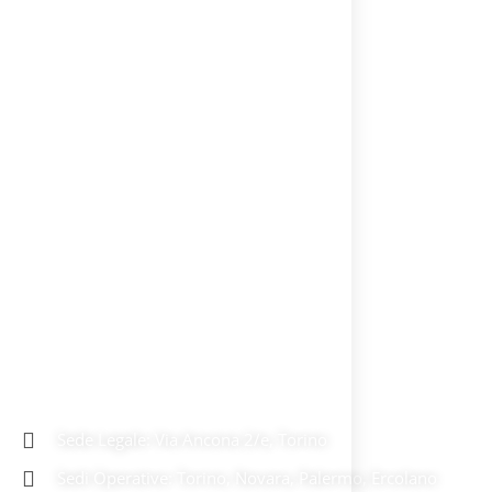
A.S.D. GiuCo '97
Sede Legale: Via Ancona 2/e, Torino
Sedi Operative: Torino, Novara, Palermo, Ercolano