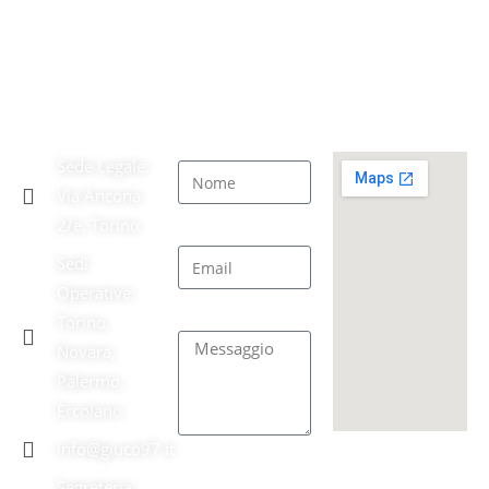
A.S.D. GiuCo
CONTATTACI
SEDE
'97
LEGALE
Nome
Sede Legale:
Via Ancona
2/e, Torino
Email
Sedi
Operative:
Messaggio
Torino,
Novara,
Palermo,
Ercolano
info@giuco97.it
INVIA
Segreteria: